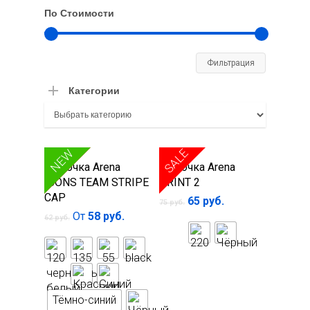
По Стоимости
Минимал
Максима
Фильтрация
цена
цена
Категории
SALE
SALE
NEW
Выберите
Выберите
Шапочка Arena
Шапочка Arena
параметры
параметры
ICONS TEAM STRIPE
PRINT 2
CAP
65
руб.
75
руб.
От
58
руб.
62
руб.
Тёмно-синий