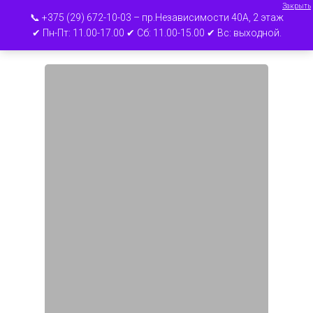
Закрыть
📞 +375 (29) 672-10-03 – пр.Независимости 40А, 2 этаж
✔ Пн-Пт: 11.00-17.00 ✔ Сб: 11.00-15.00 ✔ Вс: выходной.
Нажмите ВВОД для поиска или ESC для
выхода