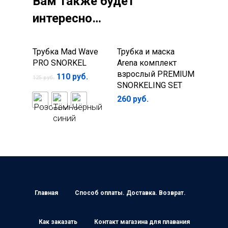
Вам также будет
интересно…
В корзину
Выберите
Трубка Mad Wave
Трубка и маска
параметры
PRO SNORKEL
Arena комплект
взрослый PREMIUM
110
руб.
125
руб.
SNORKELING SET
260
руб.
Главная
Способ оплаты. Доставка. Возврат.
Как заказать
Контакт магазина для плавания