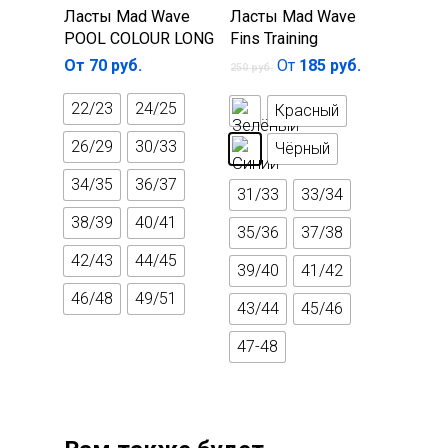
Выберите
Выберите
Ласты Mad Wave
Ласты Mad Wave
Беруши для плавани
параметры
параметры
POOL COLOUR LONG
Fins Training
Зажимы для носа
От
70
руб.
От
185
руб.
250
руб.
22/23
24/25
Красный
26/29
30/33
Чёрный
34/35
36/37
31/33
33/34
38/39
40/41
35/36
37/38
42/43
44/45
39/40
41/42
46/48
49/51
43/44
45/46
47-48