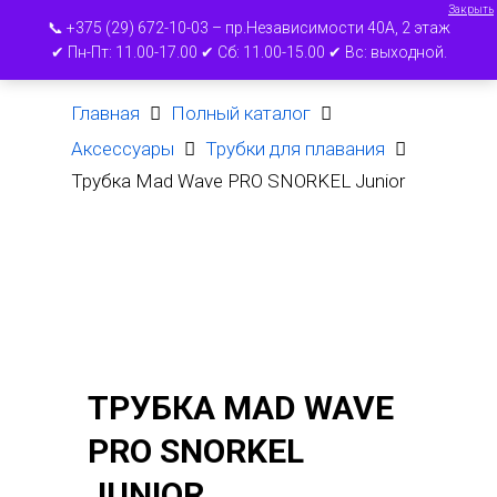
Закрыть
📞 +375 (29) 672-10-03 – пр.Независимости 40А, 2 этаж
✔ Пн-Пт: 11.00-17.00 ✔ Сб: 11.00-15.00 ✔ Вс: выходной.
Главная
Полный каталог
Нажмите ВВОД для поиска или ESC для
выхода
Аксессуары
Трубки для плавания
Трубка Mad Wave PRO SNORKEL Junior
ТРУБКА MAD WAVE
PRO SNORKEL
JUNIOR