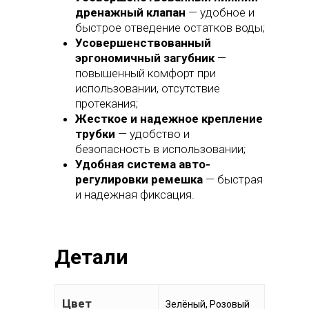
дренажный клапан
— удобное и
быстрое отведение остатков воды;
Усовершенствованный
эргономичный загубник
—
повышенный комфорт при
использовании, отсутствие
протекания;
Жесткое и надежное крепление
трубки
— удобство и
безопасность в использовании;
Удобная система авто-
регулировки ремешка
— быстрая
и надежная фиксация.
Главная
Детали
Каталог
Одежда
О нас
Цвет
Зелёный, Розовый