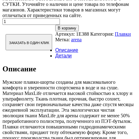
СУТКИ. Уточняйте о наличии и цене товара по телефонам
магазинов. Характеристики товаров в магазинах могут
отличаться от приведенных на сайте.
Количество
товара
В корзину
Плавки
Артикул:
1E388
Категория:
Плавки
джаммеры
Метка:
arena
Arena
ЗАКАЗАТЬ В ОДИН КЛИК
SPEED
Описание
STRIPES
Детали
JAMMER
Описание
Мужские плавки-шорты созданы для максимального
комфорта и уверенности спортсмена в воде и на суше.
Материал MaxLife отличается высокой стойкостью к хлору и
ультрафиолету. Ткань плотная, прочная, быстро сохнет,
сохраняет свои первоначальные качества даже спустя месяцы
ежедневной эксплуатации. Эта экологически чистая
эволюция ткани MaxLife для арены содержит не менее 50%
переработанного полиэстера, полученного из ПЭТ-бутылок.
Плавки отличаются повышенными гидродинамическими
свойствами, придают телу обтекаемую форму. Кроме того,
процесс производства ткани был оптимизирован для