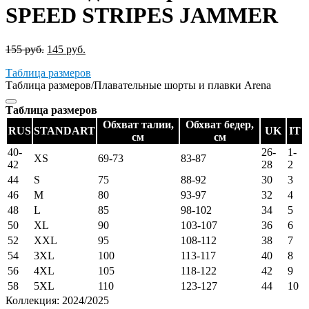
SPEED STRIPES JAMMER
155
руб.
145
руб.
Таблица размеров
Таблица размеров/Плавательные шорты и плавки Arena
Таблица размеров
Обхват талии,
Обхват бедер,
RUS
STANDART
UK
IT
см
см
40-
26-
1-
XS
69-73
83-87
42
28
2
44
S
75
88-92
30
3
46
M
80
93-97
32
4
48
L
85
98-102
34
5
50
XL
90
103-107
36
6
52
XXL
95
108-112
38
7
54
3XL
100
113-117
40
8
56
4XL
105
118-122
42
9
58
5XL
110
123-127
44
10
Коллекция:
2024/2025