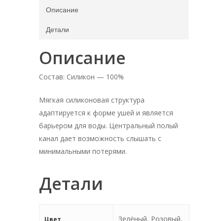
Описание
Детали
Описание
Главная
Каталог
Состав: Силикон — 100%
О нас
Одежда
Мягкая силиконовая структура
Гидрошорты
Аксессуары
адаптируется к форме ушей и является
Инфо
барьером для воды. Центральный полый
Гидрокостюмы
Рюкзаки
Оптика
Контакт магазин
канал дает возможность слышать с
Купальники женск
Сумки
Взрослые очки
Дисконтная карта
минимальными потерями.
плавания
Купальники детск
Шапочки для плав
Детские очки
Партнёрам
Детали
Сланцы
Ласты для плаван
Антифог-спреи от
Правила пользова
запотевания
Плавки мужские
Трубки для плаван
Чехлы для очков
Зелёный, Розовый,
Цвет