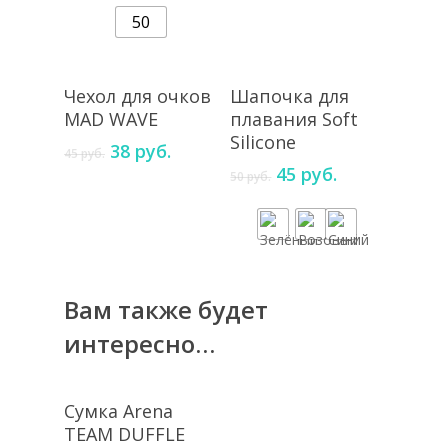
50
под заказ
Подробнее
Выберите
Чехол для очков
Шапочка для
Параметры
MAD WAVE
плавания Soft
Silicone
Первоначальная
Текущая
38
руб.
45
руб.
цена
цена:
45
руб.
50
руб.
составляла
38 руб..
45 руб..
Вам также будет
интересно…
Выберите
Сумка Arena
Параметры
TEAM DUFFLE