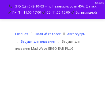
Закрыть
+375 (29) 672-10-03 – пр.Независимости 40А, 2 этаж
Пн-Пт: 11.00-17.00
Сб: 11.00-15.00
Вс: выходной.
Нажмите ВВОД для поиска или ESC для
выхода
Главная
Полный каталог
Аксессуары
Беруши для плавания
Беруши для
плавания Mad Wave ERGO EAR PLUG