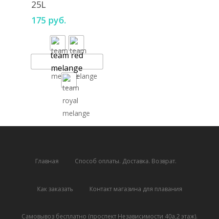
25L
175
руб.
team red
melange
Главная
Способ оплаты. Доставка. Возврат.
Как заказать
Контакт магазина для плавания
Самовывоз бесплатно (проспект Независимости 40а,2 этаж).